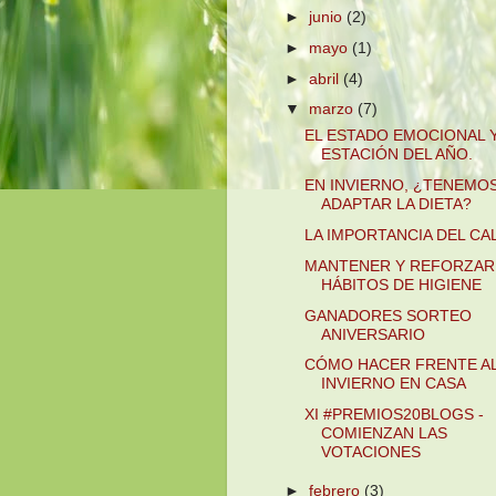
►
junio
(2)
►
mayo
(1)
►
abril
(4)
▼
marzo
(7)
EL ESTADO EMOCIONAL Y
ESTACIÓN DEL AÑO.
EN INVIERNO, ¿TENEMO
ADAPTAR LA DIETA?
LA IMPORTANCIA DEL CA
MANTENER Y REFORZAR
HÁBITOS DE HIGIENE
GANADORES SORTEO
ANIVERSARIO
CÓMO HACER FRENTE A
INVIERNO EN CASA
XI #PREMIOS20BLOGS -
COMIENZAN LAS
VOTACIONES
►
febrero
(3)