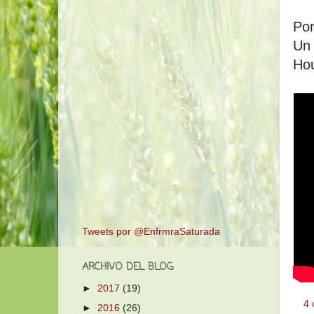
Por
Un 
Hou
Tweets por @EnfrmraSaturada
ARCHIVO DEL BLOG
►
2017
(19)
4 
►
2016
(26)