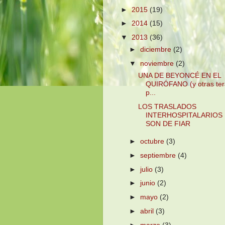
►
2015
(19)
►
2014
(15)
▼
2013
(36)
►
diciembre
(2)
▼
noviembre
(2)
UNA DE BEYONCÉ EN EL
QUIRÓFANO (y otras ter
p...
LOS TRASLADOS
INTERHOSPITALARIOS
SON DE FIAR
►
octubre
(3)
►
septiembre
(4)
►
julio
(3)
►
junio
(2)
►
mayo
(2)
►
abril
(3)
►
marzo
(3)