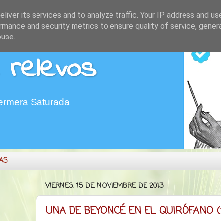
liver its services and to analyze traffic. Your IP address and us
rmance and security metrics to ensure quality of service, gene
buse.
 relevos
fermera Saturada
MAS
VIERNES, 15 DE NOVIEMBRE DE 2013
UNA DE BEYONCÉ EN EL QUIRÓFANO (y 