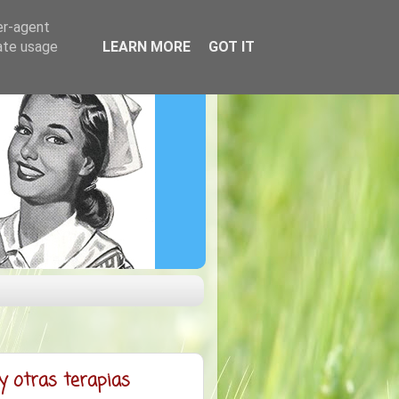
er-agent
rate usage
LEARN MORE
GOT IT
otras terapias