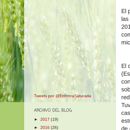
El 
las
201
com
mi
El 
(Es
con
sob
Tweets por @EnfrmraSaturada
red
Tuv
ARCHIVO DEL BLOG
cas
►
2017
(19)
est
►
2016
(26)
de 