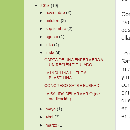
▼
2015
(19)
►
noviembre
(2)
Co
►
octubre
(2)
nad
►
septiembre
(2)
des
►
agosto
(1)
ell
►
julio
(2)
Lo 
▼
junio
(4)
CARTA DE UNA ENFERMERA A
Sat
UN RECIÉN TITULADO
muy
LA INSULINA HUELE A
y m
PLASTILINA
con
CONGRESO SATSE EUSKADI
ent
LA SALIDA DEL ARMARIO (de
medicación)
que
en 
►
mayo
(1)
en 
►
abril
(2)
►
marzo
(1)