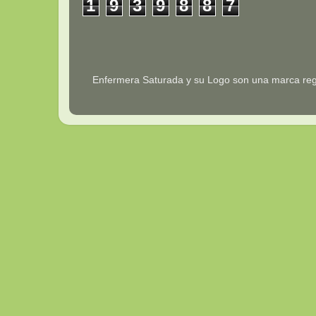
1
9
3
9
8
8
7
Enfermera Saturada y su Logo son una marca reg