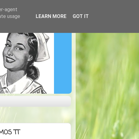
er-agent
rate usage
LEARN MORE
GOT IT
MOS TT