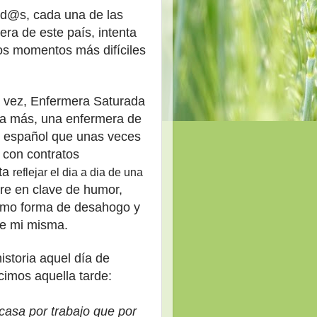
od@s,
cada un
a de las
era de este país, intenta
os momentos más difíciles
 vez,
Enfermera Saturada
a más, una enfermera de
l español
que unas v
eces
s con cont
ratos
ta
reflejar el dia a dia de una
re en clave de humor,
mo forma de desahogo y
de mi misma.
istoria aquel día de
icimos aquella tarde
:
asa por trabajo que por