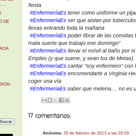
...
fiesta
#EnfermeríaEs
tener como uniforme un pij
S
#EnfermeríaEs
ver que aislan por tuberculos
D DE
llevas entrando toda la mañana
#EnfermeríaEs
poder librar de las comidas 
mala suerte que trabajo ese domingo"
ACIA
#EnfermeríaEs
llevar el móvil a
l baño
por si
Empleo (y que suene,
y sean lo
s de
M
etas)
#EnfermeríaEs
cantar "soy enfermero" con 
#EnfermeríaEs
encomendarte a Virginia He
coger una vía
SIÓN
#EnfermeriaEs
saber que melena....
n
o es 
17 comentarios:
Anónimo
25 de febrero de 2013 a las 20:59