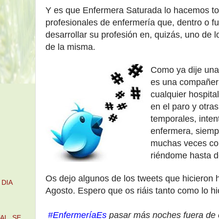
Y es que Enfermera Sa
turada
lo hacemos t
profesionales de enfermería
que
, dentro o f
u
desarrollar su pro
fesión en
, qui
zás, uno de l
de la misma.
Como ya dije una
es una compañer
cualquier hospita
en el paro y otra
temporales
, i
nten
e
nferme
ra,
siemp
muchas veces co
riéndome hasta 
Os de
jo a
lgunos de los tweets que hicieron h
 DIA
Agosto
.
Espero que os r
iáis tanto como lo h
#EnfermeríaEs
pasar más noches fuera de c
AL, SE