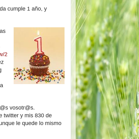
da cumple 1 año, y
has
-
w/2
ez
g
ta
od@s vosotr@s.
e
twitter y mis 830 de
aunque le quede lo mismo