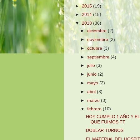
►
2015
(19)
►
2014
(15)
▼
2013
(36)
►
diciembre
(2)
►
noviembre
(2)
►
octubre
(3)
►
septiembre
(4)
►
julio
(3)
►
junio
(2)
►
mayo
(2)
►
abril
(3)
►
marzo
(3)
▼
febrero
(10)
HOY CUMPLO 1 AÑO Y EL
QUE FUIMOS TT
DOBLAR TURNOS
EL MATERIAL DEL HOSPIT