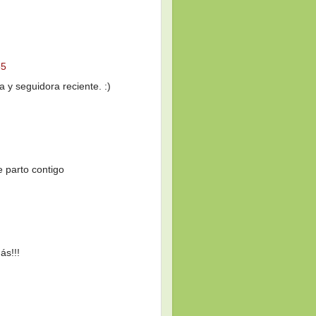
55
y seguidora reciente. :)
e parto contigo
ás!!!