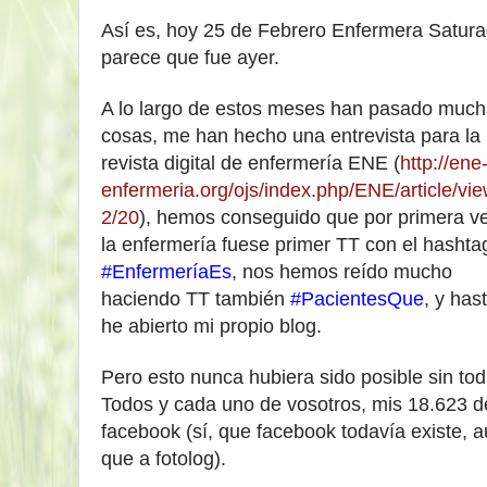
Así es, hoy 25 de Febrero Enfermera Satura
parece que fue ayer.
A lo largo de estos meses han pasado muc
cosas, me han hecho una entrevista para la
revista digital de enfermería ENE (
http://ene
enfermeria.org/ojs/index.php/ENE/article/vie
2/20
), hemos conseguido que por p
rimera v
la enfermería fuese primer TT con el hashta
#EnfermeríaEs
, nos hemos reído mucho
haciendo TT también
#PacientesQue
, y has
he abierto mi propio blog.
Pero esto nunca hubiera sido posible sin t
Todos y cada uno de vosotros, mis 18.623
d
facebook (sí, que facebook todavía existe, 
que a fotolog)
.