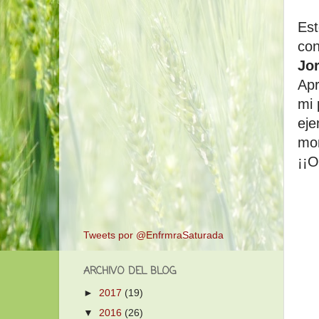
Est
con
Jor
Apr
mi 
eje
mo
¡¡O
Tweets por @EnfrmraSaturada
ARCHIVO DEL BLOG
►
2017
(19)
▼
2016
(26)