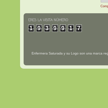
Comp
ERES LA VISITA NÚMERO
1
9
3
9
9
1
7
Enfermera Saturada y su Logo son una marca reg